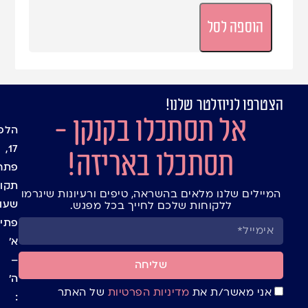
הוספה לסל
הצטרפו לניוזלטר שלנו!
עמוד
מיתוג
אל תסתכלו בקנקן -
אישי
הבית
הלפי
בלוג
שקיו
17,
תסתכלו באריזה!
חנות
צלופן
פתח
יצירת
אריזו
תקוו
המיילים שלנו מלאים בהשראה, טיפים ורעיונות שיגרמו
קשר
מתנה
שעו
ללקוחות שלכם לחייך בכל מפגש.
ומעט
תנאי
פתיח
למשל
שימו
א’
חגים
באתר
ומועד
–
תקנון
שליחה
קופס
ה’
מדיני
ומאר
אני מאשר/ת את
מדיניות הפרטיות
של האתר
:
פרטי