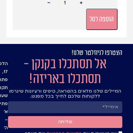
הוספה לסל
הצטרפו לניוזלטר שלנו!
עמוד
מיתוג
אל תסתכלו בקנקן -
אישי
הבית
הלפי
בלוג
שקיו
17,
תסתכלו באריזה!
חנות
צלופן
פתח
יצירת
אריזו
תקוו
המיילים שלנו מלאים בהשראה, טיפים ורעיונות שיגרמו
קשר
מתנה
שעו
ללקוחות שלכם לחייך בכל מפגש.
ומעט
תנאי
פתיח
למשל
שימו
א’
חגים
באתר
ומועד
–
תקנון
שליחה
קופס
ה’
מדיני