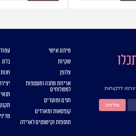
מיתוג אישי
עמוד 
כלו
שקיות
בלוג
צלופן
חנות
אריזות מתנה ומעטפות
יצירת
יגרמו ללקוחות
למשלוחים
תנאי 
חגים ומועדים
תקנון
שליחה
קופסאות ומארזים
מדיני
תוספות וקישוטים לאריזה