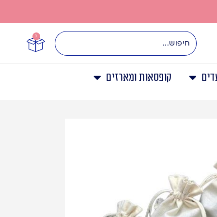
0
דים
קופסאות ומארזים