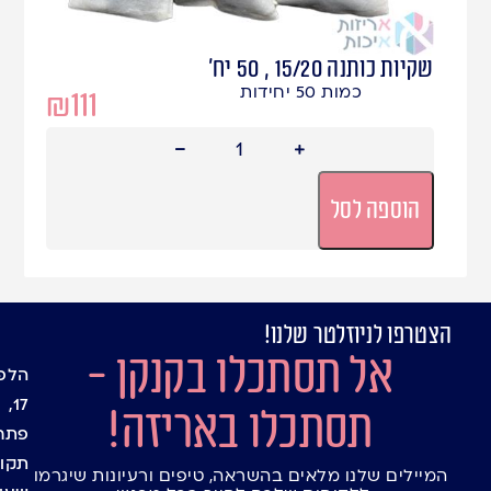
שקיות כותנה 15/20 , 50 יח'
כמות 50 יחידות
₪
111
הוספה לסל
הצטרפו לניוזלטר שלנו!
עמוד
מיתוג
אל תסתכלו בקנקן -
אישי
הבית
הלפי
בלוג
שקיו
17,
תסתכלו באריזה!
חנות
צלופן
פתח
יצירת
אריזו
תקוו
המיילים שלנו מלאים בהשראה, טיפים ורעיונות שיגרמו
קשר
מתנה