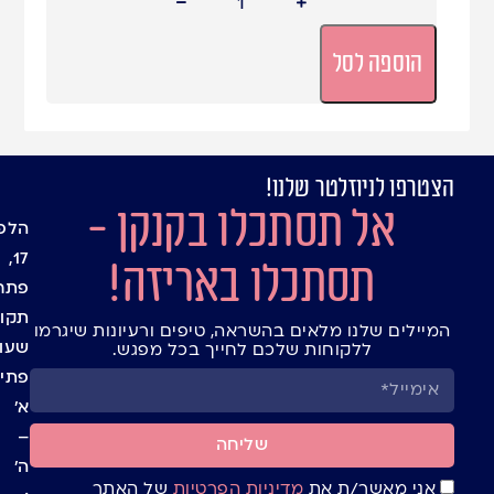
הוספה לסל
הצטרפו לניוזלטר שלנו!
עמוד
מיתוג
אל תסתכלו בקנקן -
אישי
הבית
הלפי
בלוג
שקיו
17,
תסתכלו באריזה!
חנות
צלופן
פתח
יצירת
אריזו
תקוו
המיילים שלנו מלאים בהשראה, טיפים ורעיונות שיגרמו
קשר
מתנה
שעו
ללקוחות שלכם לחייך בכל מפגש.
ומעט
תנאי
פתיח
למשל
שימו
א’
חגים
באתר
ומועד
–
תקנון
שליחה
קופס
ה’
מדיני
ומאר
אני מאשר/ת את
מדיניות הפרטיות
של האתר