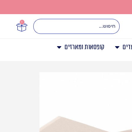
0
דים
קופסאות ומארזים