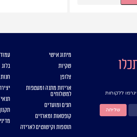
מיתוג אישי
עמוד 
כלו
שקיות
בלוג
צלופן
חנות
אריזות מתנה ומעטפות
יצירת
יגרמו ללקוחות
למשלוחים
תנאי 
חגים ומועדים
תקנון
שליחה
קופסאות ומארזים
מדיני
תוספות וקישוטים לאריזה