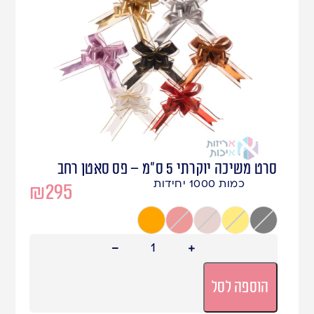
סרט משיכה יוקרתי 5 ס”מ – פס סאטן רחב
כמות 1000 יחידות
₪
295
שחור
זהב
רוזגולד
אדום
כתום
הוספה לסל