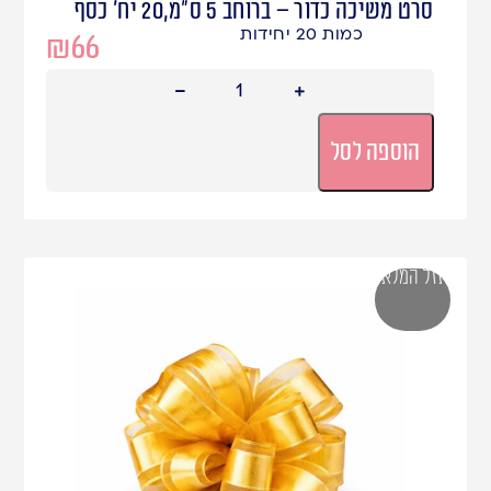
סרט משיכה כדור – ברוחב 5 ס"מ,20 יח' כסף
כמות 20 יחידות
₪
66
הוספה לסל
אזל המלאי