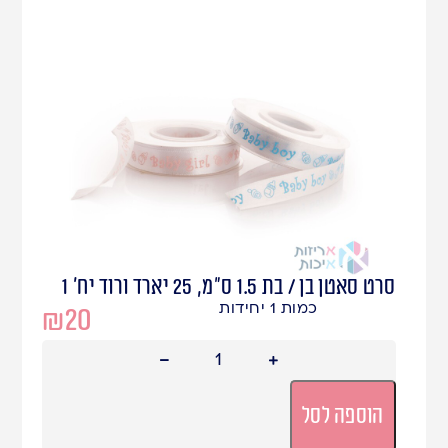
סרט סאטן בן / בת 1.5 ס"מ, 25 יארד ורוד יח' 1
כמות 1 יחידות
₪
20
הוספה לסל