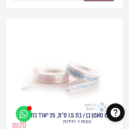
סרט סאטן בן / בת 1.5 ס"מ, 25 יארד כחול יח' 1
כמות 1 יחידות
₪
20