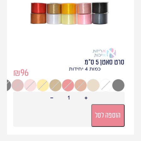
סרט סאטן 5 ס"מ
כמות 4 יחידות
₪
96
אפור
לבן
שמנת
כתום כהה
אדום
חום זהב
חרדל
ורוד בייבי
ורוד עתיק
שחור
הוספה לסל