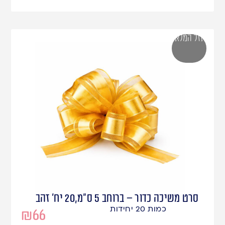
אזל המלאי
סרט משיכה כדור – ברוחב 5 ס"מ,20 יח' זהב
כמות 20 יחידות
₪
66