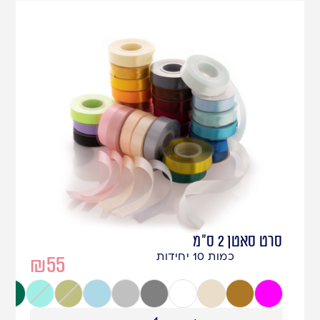
סרט סאטן 2 ס"מ
כמות 10 יחידות
₪
55
ורוד פוקסיה
זהב חום
שמנת
לבן
אפור
כסף
תכלת
ירוק זית
טורקיז
ירוק ב