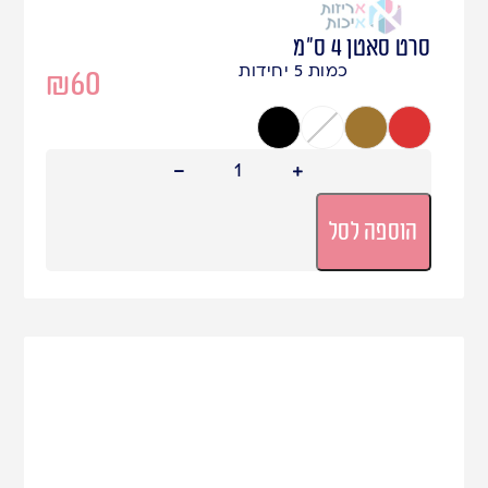
סרט סאטן 4 ס"מ
כמות 5 יחידות
₪
60
אדום
חום זהב
לבן
שחור
הוספה לסל