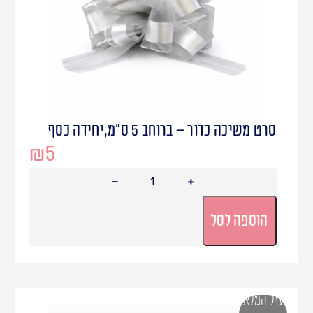
סרט משיכה כדור – ברוחב 5 ס"מ,יחידה כסף
₪
5
הוספה לסל
אזל המלאי