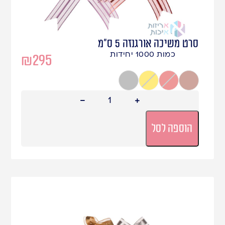
סרט משיכה אורגנזה 5 ס"מ
כמות 1000 יחידות
₪
295
רוזגולד
אדום
זהב
כסף
הוספה לסל