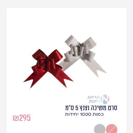
סרט משיכה נצנץ 5 ס"מ
כמות 1000 יחידות
₪
295
אדום
כסף