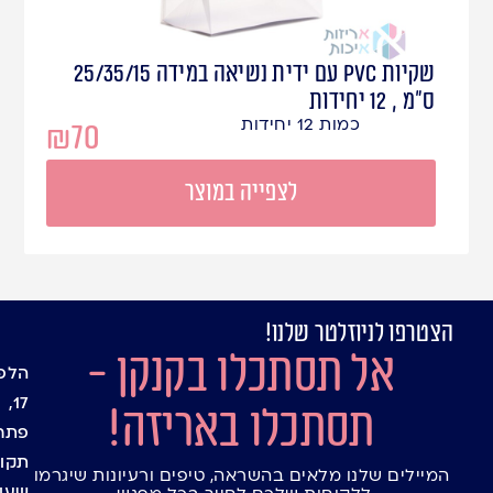
שקיות PVC עם ידית נשיאה במידה 25/35/15
ס"מ , 12 יחידות
כמות 12 יחידות
₪
70
לצפייה במוצר
הצטרפו לניוזלטר שלנו!
עמוד
מיתוג
אל תסתכלו בקנקן -
אישי
הבית
הלפי
בלוג
שקיו
17,
תסתכלו באריזה!
חנות
צלופן
פתח
יצירת
אריזו
תקוו
המיילים שלנו מלאים בהשראה, טיפים ורעיונות שיגרמו
קשר
מתנה
שעו