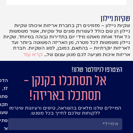
שקיות ניילון
שקיות ניילון – מזמינים רק בחברת אריזות איכות! שקיות
ניילון הן שם כולל לעשרות סוגים של שקיות, אשר משמשות
כל אחד ואחת מאתנו מידי יום בתדירות גבוהה במיוחד. שקיות
ניילון משמשות לכל מטרה, מן האריזה הפשוטה ביותר ועד
לאריזות יוקרתיות – בהתאם, כמובן, לסוג השקיות. חברת
קרא עוד
אריזות איכות מציעה לכם מגוון עצום של…
הצטרפו לניוזלטר שלנו!
עמוד
מיתוג
אל תסתכלו בקנקן -
אישי
הבית
הלפי
בלוג
שקיו
17,
תסתכלו באריזה!
חנות
צלופן
פתח
יצירת
אריזו
תקוו
המיילים שלנו מלאים בהשראה, טיפים ורעיונות שיגרמו
קשר
מתנה
שעו
ללקוחות שלכם לחייך בכל מפגש.
ומעט
תנאי
פתיח
למשל
שימו
א’
חגים
באתר