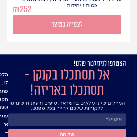
כמות 1 יחידות
₪
252
לצפייה במוצר
הצטרפו לניוזלטר שלנו!
עמוד
מיתוג
אל תסתכלו בקנקן -
אישי
הבית
הלפי
בלוג
שקיו
17,
תסתכלו באריזה!
חנות
צלופן
פתח
יצירת
אריזו
תקוו
המיילים שלנו מלאים בהשראה, טיפים ורעיונות שיגרמו
קשר
מתנה
שעו
ללקוחות שלכם לחייך בכל מפגש.
ומעט
תנאי
פתיח
למשל
שימו
א’
חגים
באתר
ומועד
–
תקנון
שליחה