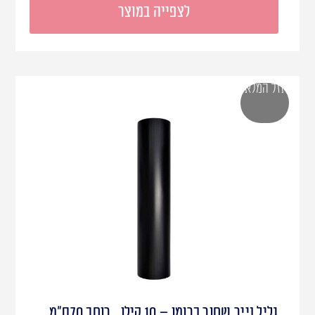
לצפייה במוצר
אזל המלאי
גליל נייר שחור כרומו – 10 קילו , רוחב 70ס"מ