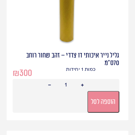
גליל נייר איכותי דו צדדי – זהב שחור רוחב
70ס"מ
כמות 1 יחידות
₪
300
הוספה לסל