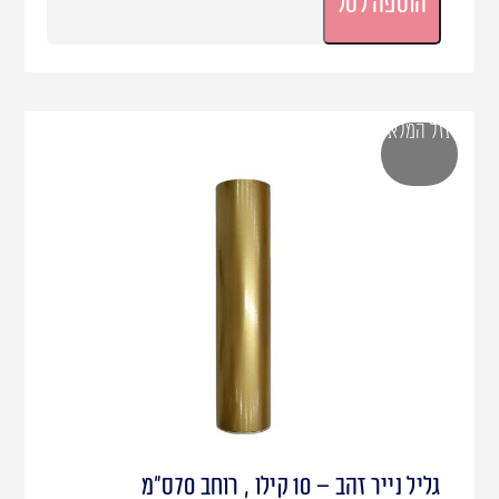
הוספה לסל
אזל המלאי
גליל נייר זהב – 10 קילו , רוחב 70ס"מ