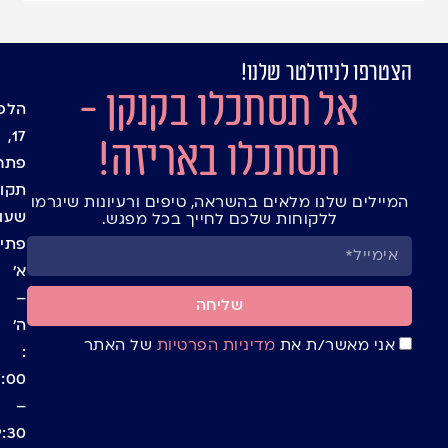
הצטרפו לניוזלטר שלנו!
עמוד
מיתוג
אל תסתכלו בקנקן -
אישי
הבית
הלפי
בלוג
שקיו
17,
תסתכלו באריזה!
חנות
צלופן
פתח
יצירת
אריזו
תקוו
המיילים שלנו מלאים בהשראה, טיפים ורעיונות שיגרמו
קשר
מתנה
שעו
ללקוחות שלכם לחייך בכל מפגש.
ומעט
תנאי
פתיח
למשל
שימו
א’
חגים
באתר
ומועד
–
תקנון
שליחה
קופס
ה’
מדיני
ומאר
אני מאשר/ת את
מדיניות הפרטיות
של האתר
:
פרטי
תוספ
7:00
וקישו
–
לארי
9:30