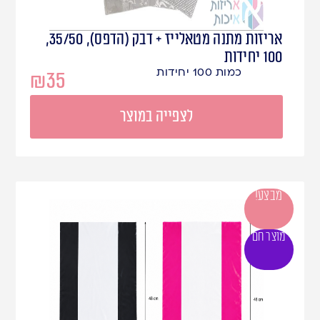
אריזות מתנה מטאלייז + דבק (הדפס), 35/50,
100 יחידות
כמות 100 יחידות
₪
35
לצפייה במוצר
מבצע!
מוצר חם