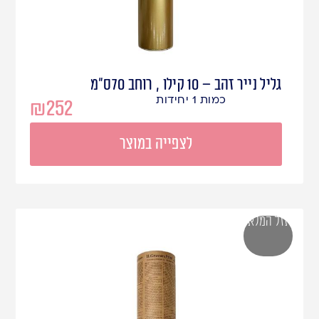
גליל נייר זהב – 10 קילו , רוחב 70ס"מ
כמות 1 יחידות
₪
252
לצפייה במוצר
אזל המלאי