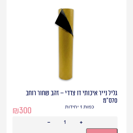
גליל נייר איכותי דו צדדי – זהב שחור רוחב
70ס"מ
כמות 1 יחידות
₪
300