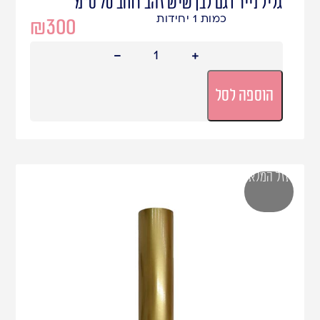
גליל נייר דגם לבן שיש זהב רוחב 70 ס"מ
כמות 1 יחידות
₪
300
הוספה לסל
אזל המלאי