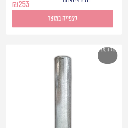
כמות 1 יחידות
₪
253
לצפייה במוצר
אזל המלאי